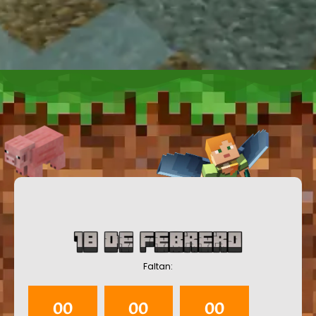
La cita
.
Faltan:
00
00
00