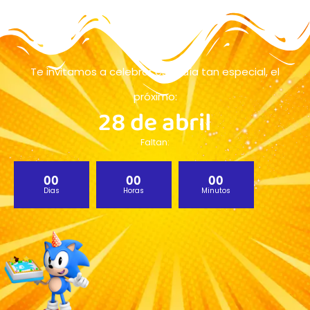
Te invitamos a celebrar este día tan especial, el
próximo:
28 de abril
Faltan:
00
00
00
Dias
Horas
Minutos